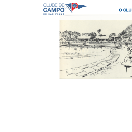
001 78
O CLU