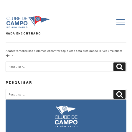
NADA ENCONTRADO
Aparentemente não pudemos encontrar o que você está procurando. Talvez uma busca
ajude.
Pesquisar
Pesqu
por:
PESQUISAR
Pesquisar
Pesqu
por: