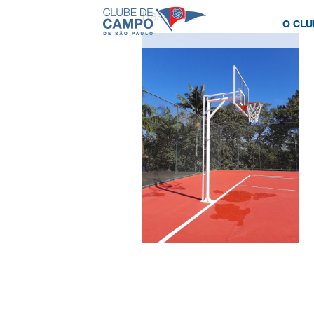
Basquete
O CLU