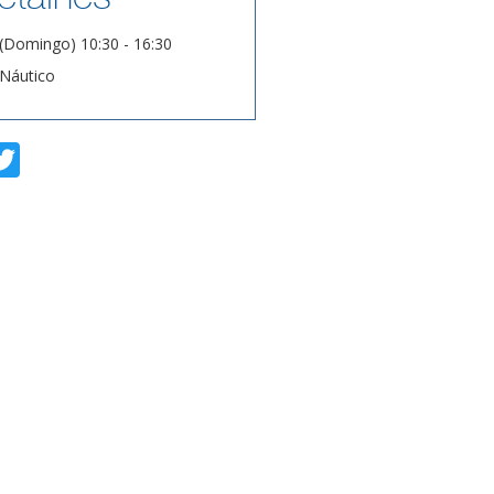
(Domingo) 10:30 - 16:30
Náutico
T
w
i
t
t
e
r