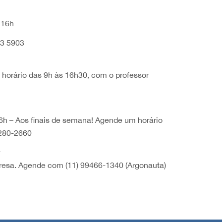
 16h
23 5903
orário das 9h às 16h30, com o professor
6h – Aos finais de semana! Agende um horário
8280-2660
r
epresa. Agende com (11) 99466-1340 (Argonauta)