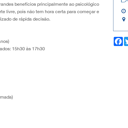
randes benefícios principalmente ao psicológico
te livre, pois não tem hora certa para começar e
izado de rápida decisão.
F
anos)
a
çados: 15h30 às 17h30
c
e
b
o
o
k
emada)