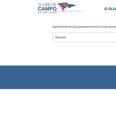
O CLU
NADA ENCONTRADO
Aparentemente não pudemos encontrar o que você est
Pesquisar
por: