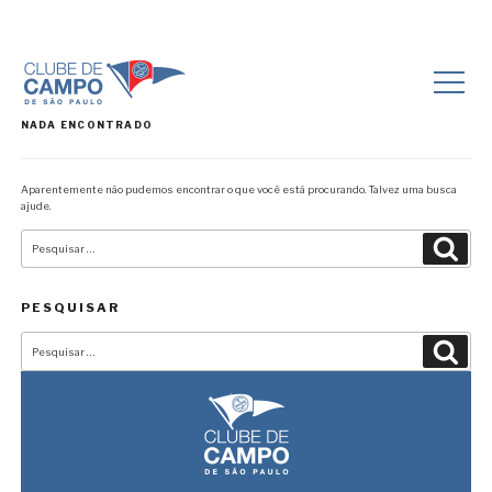
NADA ENCONTRADO
Aparentemente não pudemos encontrar o que você está procurando. Talvez uma busca
ajude.
Pesquisar
Pesqu
por:
PESQUISAR
Pesquisar
Pesqu
por: