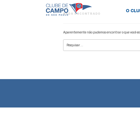
O CLU
NADA ENCONTRADO
Aparentemente não pudemos encontrar o que você est
Pesquisar
por: