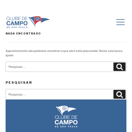
NADA ENCONTRADO
Aparentemente não pudemos encontrar o que você está procurando. Talvez uma busca
ajude.
Pesquisar
Pesqu
por:
PESQUISAR
Pesquisar
Pesqu
por: