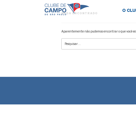
O CLU
NADA ENCONTRADO
Aparentemente não pudemos encontrar o que você est
Pesquisar
por: