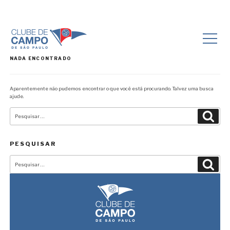
NADA ENCONTRADO
Aparentemente não pudemos encontrar o que você está procurando. Talvez uma busca
ajude.
Pesquisar
Pesqu
por:
PESQUISAR
Pesquisar
Pesqu
por: