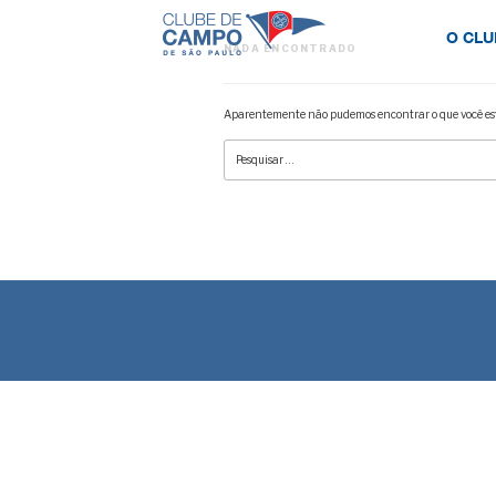
O CLU
NADA ENCONTRADO
Aparentemente não pudemos encontrar o que você est
Pesquisar
por: