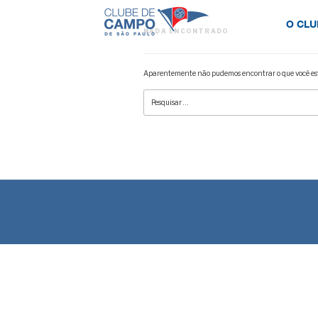
O CLU
NADA ENCONTRADO
Aparentemente não pudemos encontrar o que você est
Pesquisar
por: