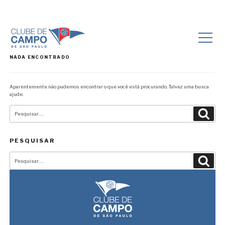
NADA ENCONTRADO
Aparentemente não pudemos encontrar o que você está procurando. Talvez uma busca
ajude.
Pesquisar
Pesqu
por:
PESQUISAR
Pesquisar
Pesqu
por: