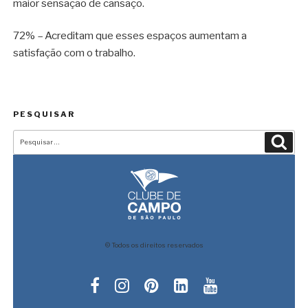
maior sensação de cansaço.
72% – Acreditam que esses espaços aumentam a
satisfação com o trabalho.
PESQUISAR
Pesquisar
Pesqu
por:
© Todos os direitos reservados