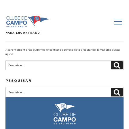
NADA ENCONTRADO
Aparentemente não pudemos encontrar o que você está procurando. Talvez uma busca
ajude.
Pesquisar
Pesqu
por:
PESQUISAR
Pesquisar
Pesqu
por: