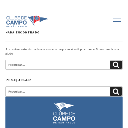
NADA ENCONTRADO
Aparentemente não pudemos encontrar o que você está procurando. Talvez uma busca
ajude.
Pesquisar
Pesqu
por:
PESQUISAR
Pesquisar
Pesqu
por: