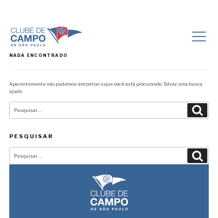
NADA ENCONTRADO
Aparentemente não pudemos encontrar o que você está procurando. Talvez uma busca
ajude.
Pesquisar
Pesqu
por:
PESQUISAR
Pesquisar
Pesqu
por: