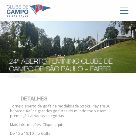
24º ABERTO FEMININO CLUBE DE
CAMPO DE SÃO PAULO – FABER
CASTELL
DETALHES
Torneio aberto de golfe na modalidade Stroke Play em 36
buracos. Reúne grandes golfistas do mundo todo e tem
premiação variadas categorias.
Mais informações,
Clique aqui
De 15 a 18/10, no Golfe.