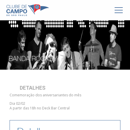
BANDA ROCKSY
DETALHES
Comemoração dos aniversariantes do mês
Dia 02/02
A partir das 18h no Deck Bar Central