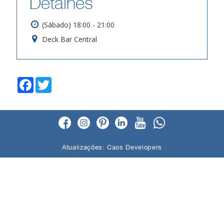
Detalhes
(Sábado) 18:00 - 21:00
Deck Bar Central
F
T
a
w
c
i
e
t
b
t
o
e
o
r
k
Atualizações:
Caos Developers