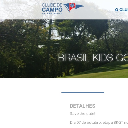
O CLU
BRASIL KIDS G
DETALHES
Save the date!
Dia 07 de outubro, etapa BKGT n