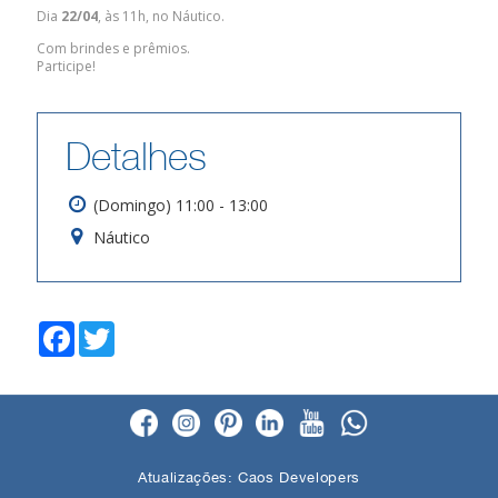
Dia
22/04
, às 11h, no Náutico.
Com brindes e prêmios.
Participe!
Detalhes
(Domingo) 11:00 - 13:00
Náutico
F
T
a
w
c
i
e
t
b
t
o
e
o
r
k
Atualizações:
Caos Developers