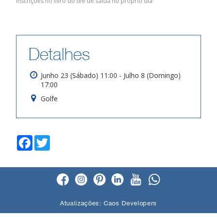
Inscrições no livro do tee de saída no próprio dia
Detalhes
Junho 23 (Sábado) 11:00 - Julho 8 (Domingo)
17:00
Golfe
F
T
a
w
c
i
e
t
b
t
o
e
o
r
k
Atualizações:
Caos Developers