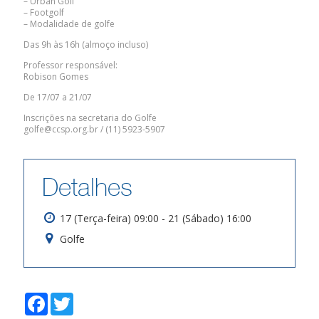
– Urban Golf
– Footgolf
– Modalidade de golfe
Das 9h às 16h (almoço incluso)
Professor responsável:
Robison Gomes
De 17/07 a 21/07
Inscrições na secretaria do Golfe
golfe@ccsp.org.br / (11) 5923-5907
Detalhes
17 (Terça-feira) 09:00 - 21 (Sábado) 16:00
Golfe
F
T
a
w