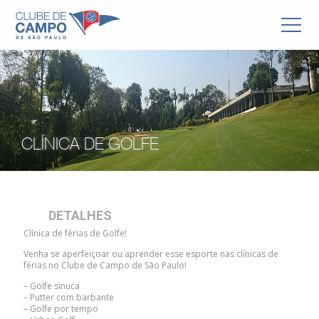
CLÍNICA DE GOLFE
DETALHES
Clínica de férias de Golfe!
Venha se aperfeiçoar ou aprender esse esporte nas clínicas de
férias no Clube de Campo de São Paulo!
– Golfe sinuca
– Putter com barbante
– Golfe por tempo