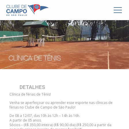
CLÍNICA DE TÊNIS
DETALHES
Clínica de férias de Tênis!
Venha se aperfeiçoar ou aprender esse esporte nas clínicas de
férias no Clube de Campo de São Paulo!
De 08 a 12/07, das 10h às 12h – 14h às 16h.
A partir de 05 anos.
Sócios – (R$ 350,00 inteira) (R$ 90,00 dia) (R$ 250,00 a partir da