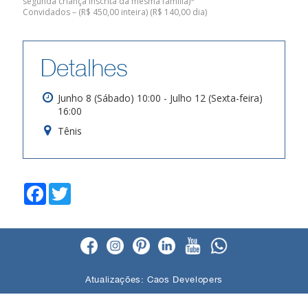
segunda criança inscrita da mesma família)*
Convidados – (R$ 450,00 inteira) (R$ 140,00 dia)
Detalhes
Junho 8 (Sábado) 10:00 - Julho 12 (Sexta-feira)
16:00
Tênis
F
T
a
w
c
i
e
t
b
t
o
e
o
r
k
Atualizações:
Caos Developers