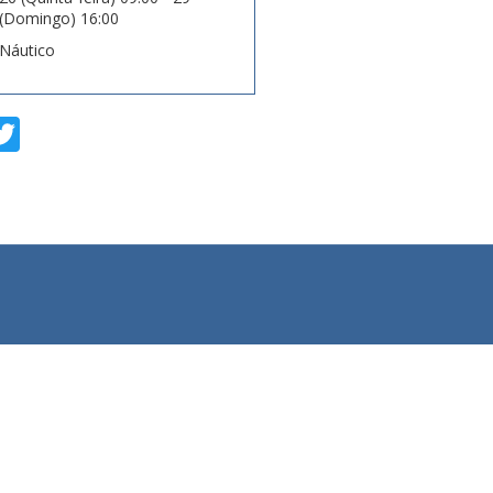
(Domingo) 16:00
Náutico
T
w
i
t
t
e
r