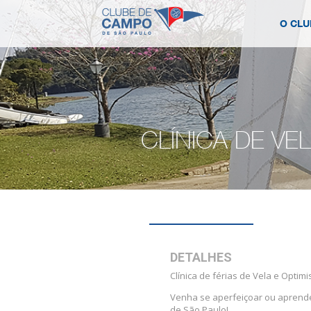
O CLU
CLÍNICA DE VEL
DETALHES
Clínica de férias de Vela e Optimis
Venha se aperfeiçoar ou aprende
de São Paulo!