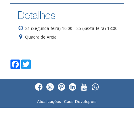
Detalhes
21 (Segunda-feira) 16:00 - 25 (Sexta-feira) 18:00
Quadra de Areia
F
T
a
w
c
i
e
t
b
t
o
e
o
r
k
Atualizações:
Caos Developers