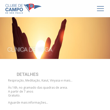
CLÍNICA DE YOGA
DETALHES
Respiração, Meditação, Kaiut, Vinyasa e mais…
Às 16h, no gramado das quadras de areia.
A partir de 7 anos
Gratuito.
Aguarde mais informações…