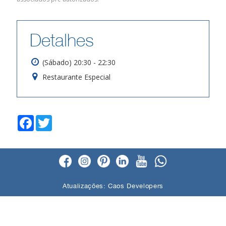
Detalhes
(Sábado) 20:30 - 22:30
Restaurante Especial
F
T
a
w
c
i
e
t
b
t
o
e
o
r
k
Atualizações:
Caos Developers