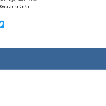
Restaurante Central
T
w
i
t
t
e
r