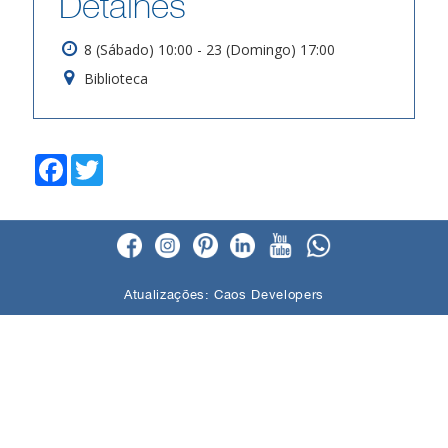
Detalhes
8 (Sábado) 10:00 - 23 (Domingo) 17:00
Biblioteca
F
T
a
w
c
i
e
t
b
t
o
e
o
r
k
Atualizações:
Caos Developers