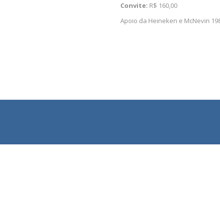
Convite:
R$ 160,00
Apoio da Heineken e McNevin 19