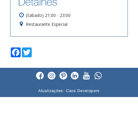
Detalhes
(Sábado) 21:00 - 23:00
Restaurante Especial
F
T
a
w
c
i
e
t
b
t
o
e
o
r
k
Atualizações:
Caos Developers