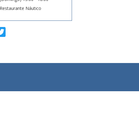
Restaurante Náutico
T
w
i
t
t
e
r