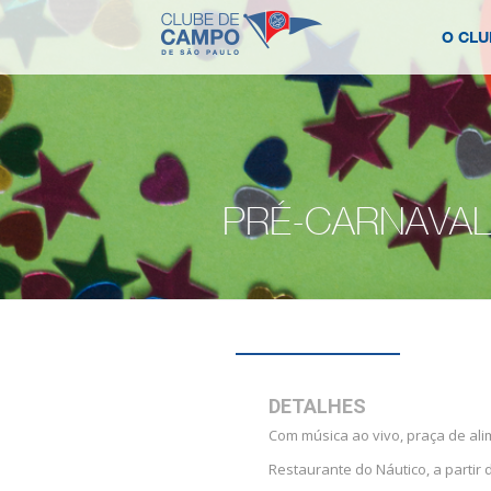
O CLU
PRÉ-CARNAVAL 
DETALHES
Com música ao vivo, praça de ali
Restaurante do Náutico, a partir 