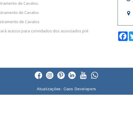
stramento de Cavalos.
estramento de Cavalos
estramento de Cavalos
erará acesso para convidados dos associados pré
F
a
c
e
b
o
o
k
Atualizações:
Caos Developers