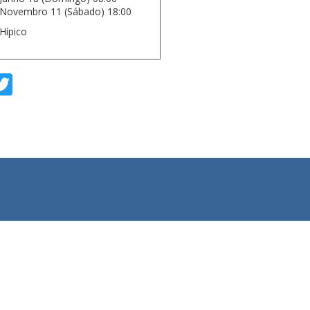
Novembro 11 (Sábado) 18:00
Hípico
T
w
i
t
t
e
r