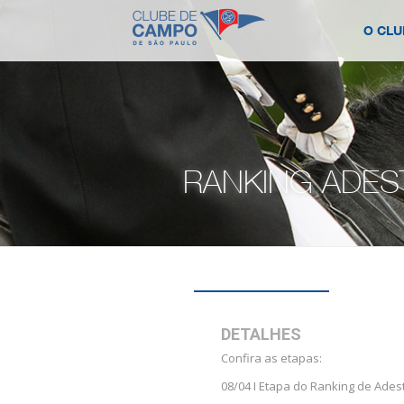
O CLU
RANKING ADE
DETALHES
Confira as etapas:
08/04 I Etapa do Ranking de Ade