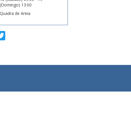
(Domingo) 13:00
Quadra de Areia
T
w
i
t
t
e
r