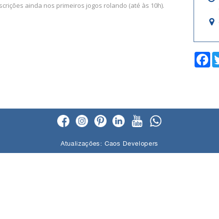
crições ainda nos primeiros jogos rolando (até às 10h).
F
a
c
e
b
o
o
k
Atualizações:
Caos Developers