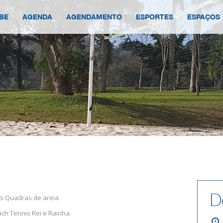
BE
AGENDA
AGENDAMENTO
ESPORTES
ESPAÇOS
D
as Quadras de areia.
ach Tennis Rei e Rainha.