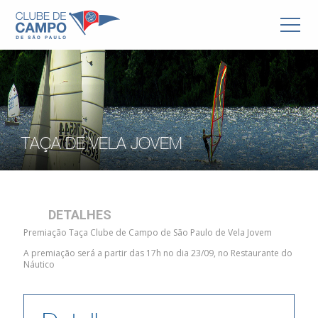
TAÇA DE VELA JOVEM
DETALHES
Premiação Taça Clube de Campo de São Paulo de Vela Jovem
A premiação será a partir das 17h no dia 23/09, no Restaurante do
Náutico