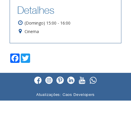
Detalhes
(Domingo) 15:00 - 16:00
Cinema
F
T
a
w
c
i
e
t
b
t
o
e
o
r
k
Atualizações:
Caos Developers