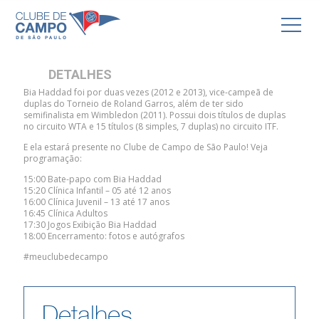
TENNIS DAY – BIA HADDAD
DETALHES
Bia Haddad foi por duas vezes (2012 e 2013), vice-campeã de
duplas do Torneio de Roland Garros, além de ter sido
semifinalista em Wimbledon (2011). Possui dois títulos de duplas
no circuito WTA e 15 títulos (8 simples, 7 duplas) no circuito ITF.
E ela estará presente no Clube de Campo de São Paulo! Veja
programação:
15:00 Bate-papo com Bia Haddad
15:20 Clínica Infantil – 05 até 12 anos
16:00 Clínica Juvenil – 13 até 17 anos
16:45 Clínica Adultos
17:30 Jogos Exibição Bia Haddad
18:00 Encerramento: fotos e autógrafos
#meuclubedecampo
Detalhes