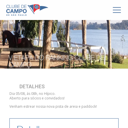
V ETAPA DO RANKING CLUBE DE
CAMPO
DETALHES
Dia 05/08, ás 08h, no Hípico.
Aberto para sócios e convidados!
Venham estrear nossa nova pista de areia e paddock!