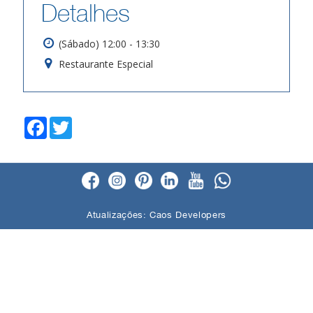
Detalhes
(Sábado) 12:00 - 13:30
Restaurante Especial
F
T
a
w
c
i
e
t
b
t
o
e
o
r
k
Atualizações:
Caos Developers