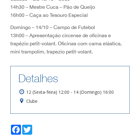
14h30 – Mestre Cuca – Pão de Queijo
16h00 – Caça ao Tesouro Especial
Domingo – 14/10 – Campo de Futebol
13h00 – Apresentação circense de oficinas e
trapézio petit-volant. Oficinas com cama elástica,
mini trampolim, trapezio petit-volant.
Detalhes
12 (Sexta-feira) 12:00 - 14 (Domingo) 16:00
Clube
F
T
a
w
c
i