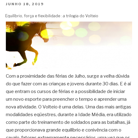
PUBLICADO
JUNHO 18, 2019
EM
Equilíbrio, força e flexibilidade : a trilogia do Volteio
Com a proximidade das férias de Julho, surge a velha dúvida
do que fazer com as crianças e jovens durante 30 dias. E é aí
que entram os cursos de férias e a possibilidade de iniciar
um novo esporte para preencher o tempo e aprender uma
nova atividade. O Volteio é uma delas. Uma das mais antigas
modalidades eqüestres, durante a Idade Média, era utilizado
como parte do treinamento de soldados para as batalhas, já
que proporcionava grande equilíbrio e conivência com o
cavalo, fatores extremamente necessários, uma vez que os