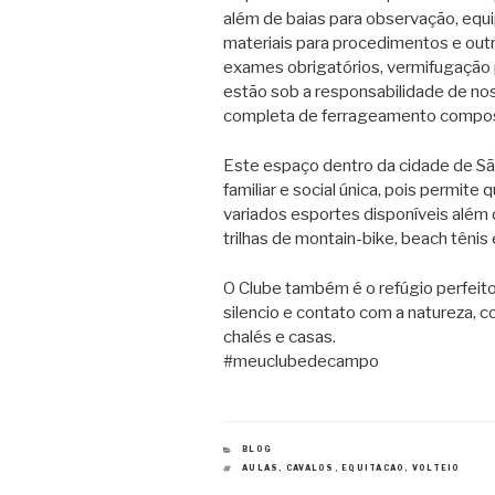
além de baias para observação, eq
materiais para procedimentos e outr
exames obrigatórios, vermifugação 
estão sob a responsabilidade de no
completa de ferrageamento composta
Este espaço dentro da cidade de Sã
familiar e social única, pois permit
variados esportes disponíveis além do
trilhas de montain-bike, beach tênis 
O Clube também é o refúgio perfeit
silencio e contato com a natureza, 
chalés e casas.
#meuclubedecampo
CATEGORIAS
BLOG
TAGS
AULAS
,
CAVALOS
,
EQUITACAO
,
VOLTEIO