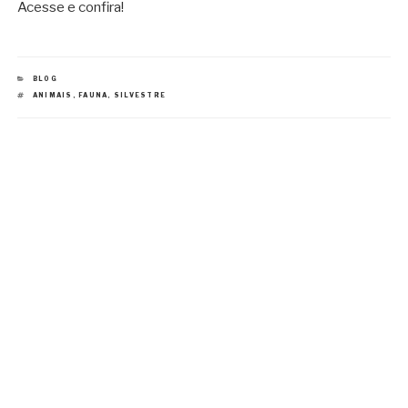
Acesse e confira!
CATEGORIAS
BLOG
TAGS
ANIMAIS
,
FAUNA
,
SILVESTRE