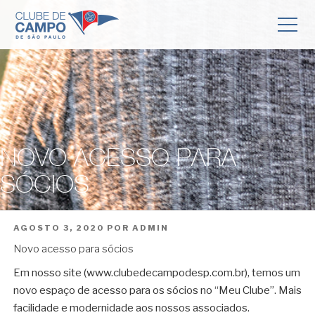
NOVO ACESSO PARA
SÓCIOS
PUBLICADO
AGOSTO 3, 2020
POR
ADMIN
EM
Novo acesso para sócios
Em nosso site (www.clubedecampodesp.com.br), temos um
novo espaço de acesso para os sócios no “Meu Clube”. Mais
facilidade e modernidade aos nossos associados.