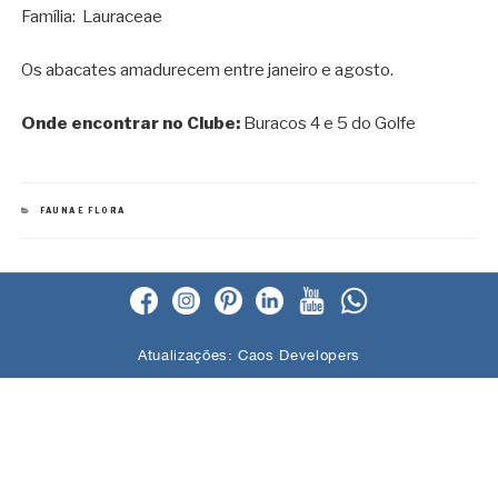
Família: Lauraceae
Os abacates amadurecem entre janeiro e agosto.
Onde encontrar no Clube:
Buracos 4 e 5 do Golfe
CATEGORIAS
FAUNA E FLORA
Atualizações:
Caos Developers