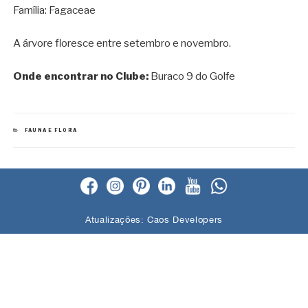
Família: Fagaceae
A árvore floresce entre setembro e novembro.
Onde encontrar no Clube:
Buraco 9 do Golfe
CATEGORIAS
FAUNA E FLORA
Atualizações:
Caos Developers