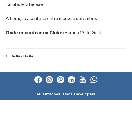
Família: Myrtaceae
A floração acontece entre março e setembro.
Onde encontrar no Clube:
Buraco 13 do Golfe
CATEGORIAS
FAUNA E FLORA
Atualizações:
Caos Developers